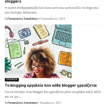
vloggers
Η σωστή επεξεργασία βίντεο είναι αυτή που εμπλουτίζει τα vlogs σου
στο YouTube. Μέσα από…
By
Παναγιώτης Σακαλάκης
14 Σεπτεμβρίου, 2019
ΕΡΓΑΛΕΊΑ
Τα blogging εργαλεία που κάθε blogger χρειάζεται
Για να επιτύχει ένας blogger, δεν χρειάζεται μόνο να γράφει καλά, αλλά
και να 'χει…
By
Παναγιώτης Σακαλάκης
7 Νοεμβρίου, 2017