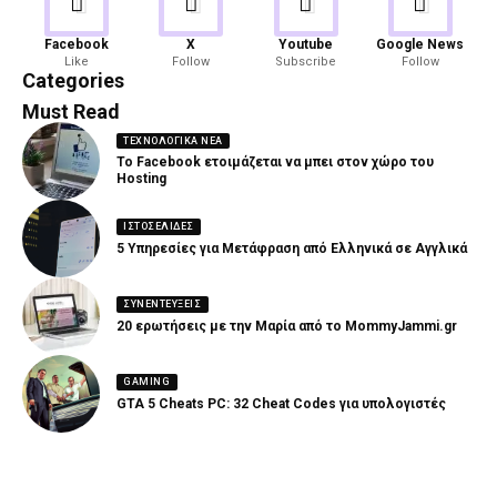
Android
Gaming
Facebook
X
Youtube
Google News
Like
Follow
Subscribe
Follow
82 Articles
19 Articles
Categories
Must Read
ΤΕΧΝΟΛΟΓΙΚΆ ΝΈΑ
Το Facebook ετοιμάζεται να μπει στον χώρο του
Hosting
ΙΣΤΟΣΕΛΊΔΕΣ
5 Υπηρεσίες για Μετάφραση από Ελληνικά σε Αγγλικά
ΣΥΝΕΝΤΕΎΞΕΙΣ
20 ερωτήσεις με την Μαρία από το MommyJammi.gr
GAMING
GTA 5 Cheats PC: 32 Cheat Codes για υπολογιστές