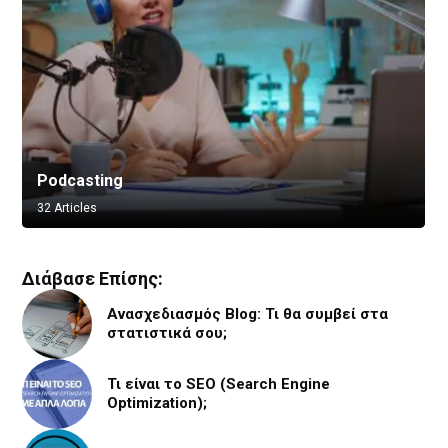
Podcasting
Vlogging
32 Articles
8 Articles
Διάβασε Επίσης:
Ανασχεδιασμός Blog: Τι θα συμβεί στα
στατιστικά σου;
Τι είναι το SEO (Search Engine
Optimization);