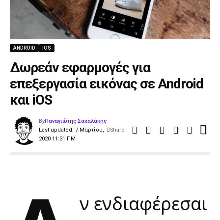
ANDROID
IOS
Δωρεάν εφαρμογές για
επεξεργασία εικόνας σε Android
και iOS
By
Παναγιώτης Σακαλάκης
Last updated: 7 Μαρτίου,
Share
2020 11:31 ΠΜ
ν ενδιαφέρεσαι