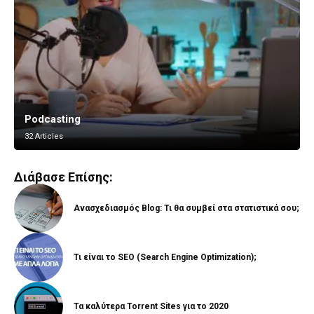
Podcasting
Vlogging
32 Articles
8 Articles
Διάβασε Επίσης:
Ανασχεδιασμός Blog: Τι θα συμβεί στα στατιστικά σου;
Τι είναι το SEO (Search Engine Optimization);
Τα καλύτερα Torrent Sites για το 2020