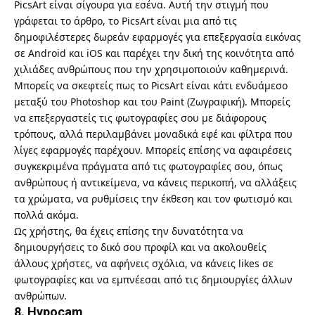
PicsArt
είναι σίγουρα για εσένα. Αυτή την στιγμή που
γράφεται το άρθρο, το PicsArt είναι μια από τις
δημοφιλέστερες δωρεάν εφαρμογές για επεξεργασία εικόνας
σε Android και iOS και παρέχει την δική της κοινότητα από
χιλιάδες ανθρώπους που την χρησιμοποιούν καθημερινά.
Μπορείς να σκεφτείς πως το PicsArt είναι κάτι ενδυάμεσο
μεταξύ του Photoshop και του Paint (Ζωγραφική). Μπορείς
να επεξεργαστείς τις φωτογραφίες σου με διάφορους
τρόπους, αλλά περιλαμβάνει μοναδικά εφέ και φίλτρα που
λίγες εφαρμογές παρέχουν. Μπορείς επίσης να αφαιρέσεις
συγκεκριμένα πράγματα από τις φωτογραφίες σου, όπως
ανθρώπους ή αντικείμενα, να κάνεις περικοπή, να αλλάξεις
τα χρώματα, να ρυθμίσεις την έκθεση και τον φωτισμό και
πολλά ακόμα.
Ως χρήστης, θα έχεις επίσης την δυνατότητα να
δημιουργήσεις το δικό σου προφίλ και να ακολουθείς
άλλους χρήστες, να αφήνεις σχόλια, να κάνεις likes σε
φωτογραφίες και να εμπνέεσαι από τις δημιουργίες άλλων
ανθρώπων.
8. Hypocam