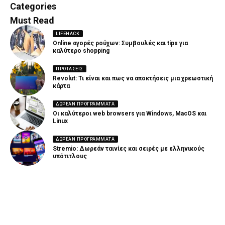
82 Articles
19 Articles
Categories
Must Read
LIFEHACK
Online αγορές ρούχων: Συμβουλές και tips για
καλύτερο shopping
ΠΡΟΤΆΣΕΙΣ
Revolut: Τι είναι και πως να αποκτήσεις μια χρεωστική
κάρτα
ΔΩΡΕΆΝ ΠΡΟΓΡΆΜΜΑΤΑ
Οι καλύτεροι web browsers για Windows, MacOS και
Linux
ΔΩΡΕΆΝ ΠΡΟΓΡΆΜΜΑΤΑ
Stremio: Δωρεάν ταινίες και σειρές με ελληνικούς
υπότιτλους