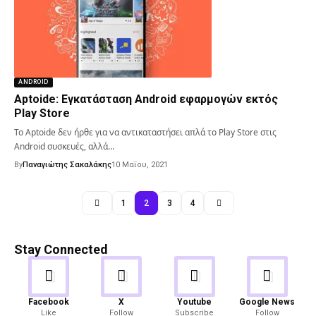
ANDROID
Aptoide: Εγκατάσταση Android εφαρμογών εκτός
Play Store
Το Aptoide δεν ήρθε για να αντικαταστήσει απλά το Play Store στις
Android συσκευές, αλλά…
By
Παναγιώτης Σακαλάκης
10 Μαΐου, 2021
1
2
3
4
Stay Connected
Android
Gaming
Facebook
X
Youtube
Google News
Like
Follow
Subscribe
Follow