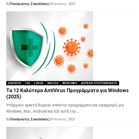
By
Παναγιώτης Σακαλάκης
29 Ιουλίου, 2021
ANDROID
IOS
LINUX
MACOS
WINDOWS
ΔΩΡΕΆΝ ΠΡΟΓΡΆΜΜΑΤΑ
Τα 12 Καλύτερα AntiVirus Προγράμματα για Windows
(2025)
Υπάρχουν αρκετά δωρεάν antivirus προγράμματα και εφαρμογές για
Windows, Mac, Android και iOS αυτή την…
By
Παναγιώτης Σακαλάκης
29 Ιουνίου, 2021