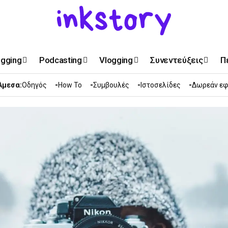
ogging
Podcasting
Vlogging
Συνεντεύξεις
Π
Άμεσα:
Οδηγός
How To
Συμβουλές
Ιστοσελίδες
Δωρεάν εφ