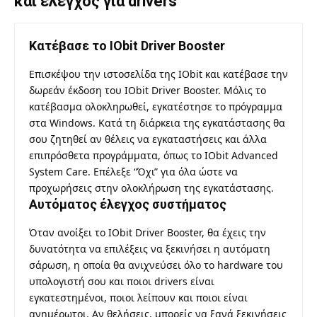
και έλεγχος για drivers
Κατέβασε το IObit Driver Booster
Επισκέψου την ιστοσελίδα της
IObit και κατέβασε την
δωρεάν έκδοση του IObit Driver Booster. Μόλις το
κατέβασμα ολοκληρωθεί, εγκατέστησε το πρόγραμμα
στα Windows. Κατά τη διάρκεια της εγκατάστασης θα
σου ζητηθεί αν θέλεις να εγκαταστήσεις και άλλα
επιπρόσθετα προγράμματα, όπως το IObit Advanced
System Care. Επέλεξε “Όχι” για όλα ώστε να
προχωρήσεις στην ολοκλήρωση της εγκατάστασης.
Αυτόματος έλεγχος συστήματος
Όταν ανοίξει το IObit Driver Booster, θα έχεις την
δυνατότητα να επιλέξεις να ξεκινήσει η αυτόματη
σάρωση, η οποία θα ανιχνεύσει όλο το hardware του
υπολογιστή σου και ποιοι drivers είναι
εγκατεστημένοι, ποιοι λείπουν και ποιοι είναι
ανημέρωτοι. Αν θελήσεις, μπορείς να ξανά ξεκινήσεις