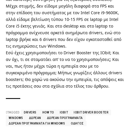
Μέχρι στιγμής, δεν είδαμε μεγάλη διαφορά στα FPS και
στην επίδοση του συστήματος με τον Intel Core i9-9600K,
αλλά είδαμε βελτίωση τύπου 10-15 FPS σε laptop με Intel
Core i5 έκτης γενιάς. Και στο desktop και στο laptop το
πρόγραμμα ανίχνευσε αρκετά ανημέρωτα drivers, ενώ στο
laptop βρήκε και 6 drivers που δεν είχαν εγκατασταθεί από
τις ενημερώσεις των Windows.
Εσύ έχεις χρησιμοποιήσει το Driver Booster της IObit; Και
αν όχι, τι σε σταματάει απ’ το να το χρησιμοποιήσεις; Και
ναι, πως ήταν μέχρι τώρα η εμπειρία σου με το
συγκεκριμένο πρόγραμμα; Μήπως γνωρίζεις άλλους drivers
boosters; Θα χαρώ να ακούσω την εμπειρία, τις απόψεις και
τις προτάσεις σου στα σχόλια στο τέλος του άρθρου.
TAGGED:
DRIVERS
HOW TO
IOBIT
IOBIT DRIVER BOOSTER
WINDOWS
ΔΩΡΕΆΝ
ΔΩΡΕΆΝ ΠΡΟΓΡΆΜΜΑΤΑ
ΔΩΡΕΆΝ ΠΡΟΓΡΆΜΜΑΤΑ ΓΙΑ WINDOWS
ΟΔΗΓΌΣ