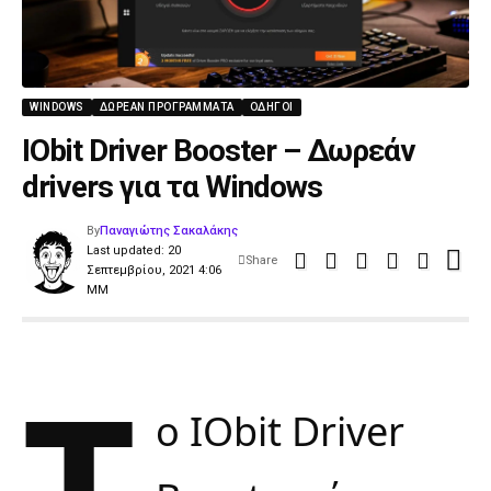
WINDOWS
ΔΩΡΕΆΝ ΠΡΟΓΡΆΜΜΑΤΑ
ΟΔΗΓΟΊ
IObit Driver Booster – Δωρεάν
drivers για τα Windows
By
Παναγιώτης Σακαλάκης
Last updated: 20
Share
Σεπτεμβρίου, 2021 4:06
ΜΜ
Τ
ο IObit Driver