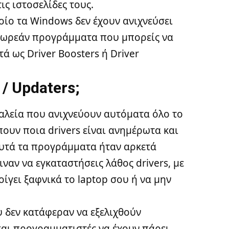
ις ιστοσελίδες τους.
ποίο τα Windows δεν έχουν ανιχνεύσει
 δωρεάν προγράμματα που μπορείς να
ά ως Driver Boosters ή Driver
 / Updaters;
ργαλεία που ανιχνεύουν αυτόματα όλο το
ουν ποια drivers είναι ανημέρωτα και
αυτά τα προγράμματα ήταν αρκετά
ναν να εγκαταστήσεις λάθος drivers, με
οίγει ξαφνικά το laptop σου
ή
να μην
 δεν κατάφεραν να εξελιχθούν
και προγραμματιστές να έχουν πάρει