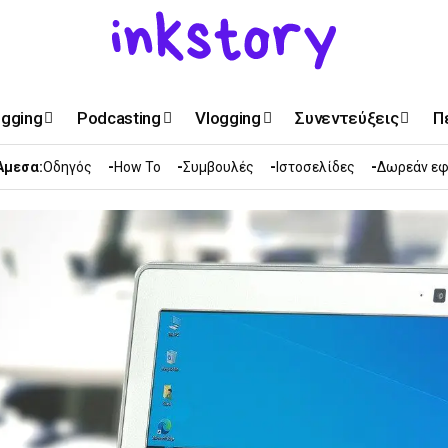
ogging
Podcasting
Vlogging
Συνεντεύξεις
Π
Άμεσα:
Οδηγός
How To
Συμβουλές
Ιστοσελίδες
Δωρεάν εφ