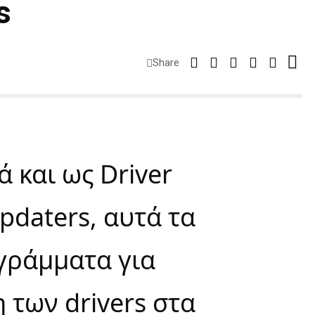
s
Share
 και ως Driver
pdaters, αυτά τα
γράμματα για
των drivers στα