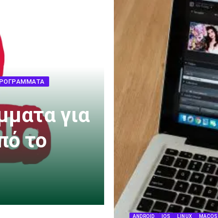
ΠΡΟΓΡΆΜΜΑΤΑ
μματα για
πό το
ANDROID
IOS
LINUX
MACOS