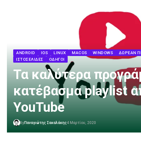
ANDROID
IOS
LINUX
MACOS
WINDOWS
ΔΩΡΕΆΝ 
ΙΣΤΟΣΕΛΊΔΕΣ
ΟΔΗΓΟΊ
Τα καλύτερα προγρά
κατέβασμα playlist α
YouTube
By
Παναγιώτης Σακαλάκης
4 Μαρτίου, 2020