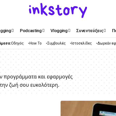
ogging
Podcasting
Vlogging
Συνεντεύξεις
Π
Άμεσα:
Οδηγός
How To
Συμβουλές
Ιστοσελίδες
Δωρεάν εφ
άν προγράμματα και εφαρμογές
 την ζωή σου ευκολότερη.