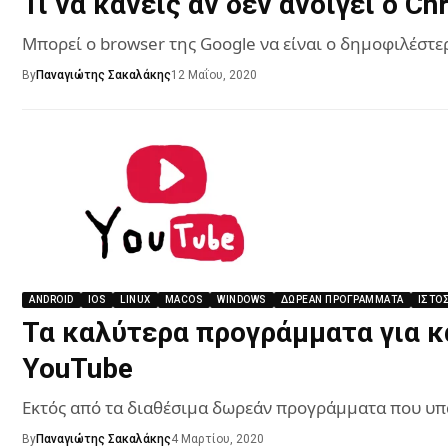
Τι να κάνεις αν δεν ανοίγει ο C
Μπορεί ο browser της Google να είναι ο δημοφιλέστε
By
Παναγιώτης Σακαλάκης
12 Μαΐου, 2020
ANDROID
IOS
LINUX
MACOS
WINDOWS
ΔΩΡΕΆΝ ΠΡΟΓΡΆΜΜΑΤΑ
ΙΣΤΟ
Τα καλύτερα προγράμματα για κα
YouTube
Εκτός από τα διαθέσιμα δωρεάν προγράμματα που υπά
By
Παναγιώτης Σακαλάκης
4 Μαρτίου, 2020