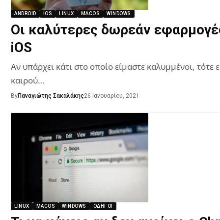
ANDROID
IOS
LINUX
MACOS
WINDOWS
Οι καλύτερες δωρεάν εφαρμογές
iOS
Αν υπάρχει κάτι στο οποίο είμαστε καλυμμένοι, τότε 
καιρού…
By
Παναγιώτης Σακαλάκης
26 Ιανουαρίου, 2021
LINUX
MACOS
WINDOWS
ΟΔΗΓΟΊ