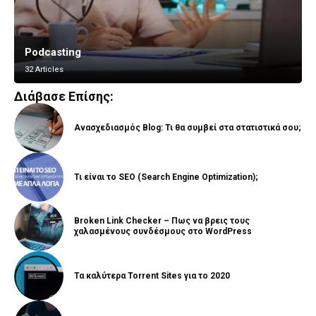
Podcasting
Vlogging
32 Articles
8 Articles
Διάβασε Επίσης:
Ανασχεδιασμός Blog: Τι θα συμβεί στα στατιστικά σου;
Τι είναι το SEO (Search Engine Optimization);
Broken Link Checker – Πως να βρεις τους
χαλασμένους συνδέσμους στο WordPress
Τα καλύτερα Torrent Sites για το 2020