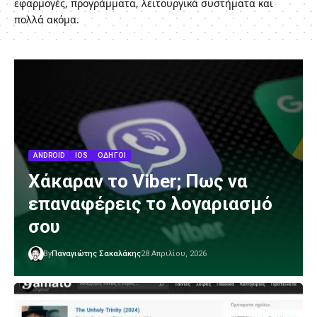
εφαρμογές, προγράμματα, λειτουργικά συστήματα και
πολλά ακόμα.
ANDROID
IOS
ΟΔΗΓΟΊ
Χάκαραν το Viber; Πως να
επαναφέρεις το λογαριασμό
σου
By
Παναγιώτης Σακαλάκης
28 Απριλίου, 2026