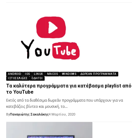
ANDROID
IOS
LINUX
MACOS
WINDOWS
ΔΩΡΕΆΝ ΠΡΟΓΡΆΜΜΑΤΑ
ΙΣΤΟΣΕΛΊΔΕΣ
ΟΔΗΓΟΊ
Τα καλύτερα προγράμματα για κατέβασμα playlist από
το YouTube
Εκτός από τα διαθέσιμα δωρεάν προγράμματα που υπάρχουν για να
κατεβάζεις βίντεο και μουσική, το…
By
Παναγιώτης Σακαλάκης
4 Μαρτίου, 2020