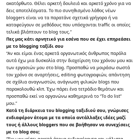
ακατόρθωτο. Θέλει αρκετή δουλειά και αρκετό χρόνο για να
δεις αποτελέσματα. Το πιο συνηθισμένο λάθος νέων
bloggers είναι να τα παρατάνε σχετικά γρήγορα ή να
καταφεύγουν σε μεθόδους που υπόσχονται traffic οι οποίες
τελικά βλάπτουν το blog τους.”
Πες μας κάτι αρνητικό για εσένα που σε έχει επηρεάσει
με το blogging ταξίδι σου
“Αν και είμαι ένας αρκετά οργανωτικός άνθρωπος παρόλα
αυτά έχω μια δυσκολία στην διαχείριση του χρόνου μου και
των εργασιών μου στο blog. Προσπαθώ να μοιράσω σωστά
τον χρόνο σε αναρτήσεις, editing φωτογραφιών, απάντηση
σε σχόλια αναγνωστών, ανάγνωση φιλικών blogs που
παρακολουθώ κλπ. Έχω πάρει ένα τετράδιο θεμάτων και
προσπαθώ εκεί να οργανώνω καθημερινά το “To do list”
μου.”
Κατά τη διάρκεια του blogging ταξιδιού σου, γνώρισες
ενδιαφέρον άτομα με τα οποία αντάλλαξες ιδέες μαζί
τους ή άλλους bloggers που σε βοήθησαν να συνεχίσεις
με το blog σου;
“Έχω γνωρίσει αρκετά άτομα ενδιαφέροντα και μάλιστα