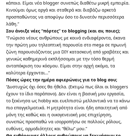
κάποιο. Είμαι νέα blogger συνεπώς διαθέτω μικρή εμπειρία.
Κινούμαι όμως αργά και σταθερά και διαβάζω αρκετά
προσπαθώντας να αποφύγω όσο το δυνατόν περισσότερα
λάθη.”
Σου άνοιξε νέες “πόρτες” το blogging (και αν, ποιες);
“Γνώρισα νέους ανθρώπους με κοινά ενδιαφέροντα, έκανα
την πρώτη μου τηλεοπτική παρουσία στο mega σε πρωινή
ζώνη παρουσιάζοντας μια DIY κατασκευή από γραβάτες και
γενικώς καθημερινά εκπλήσσομαι με την τόσο θερμή
ανταπόκριση του κόσμου. Είμαι στην αρχή ακόμα, τα
καλύτερα έρχονται…”
Πόσες ώρες την ημέρα αφιερώνεις για το blog σου;
“Δυστυχώς όχι όσες θα ήθελα. (Εκτιμώ πως όλοι οι bloggers
έχουν το ίδιο παράπονο). Δεν είναι η βασική μου εργασία,
το ξεκίνησα ως hobby και ευελπιστώ μελλοντικά να το κάνω
πιο επαγγελματικά. Η μητρότητα είναι ήδη απαιτητική από
μόνη της καθώς και η οικογενειακή μας επιχείρηση,
συνεπώς προσπαθώ να ισορροπήσω σε πολλούς ρόλους,
ευθύνες, αρμοδιότητες και “θέλω” μου.”
Θα ενθάρρυνες άλλους ανθρώπους να ξεκινήσουν το