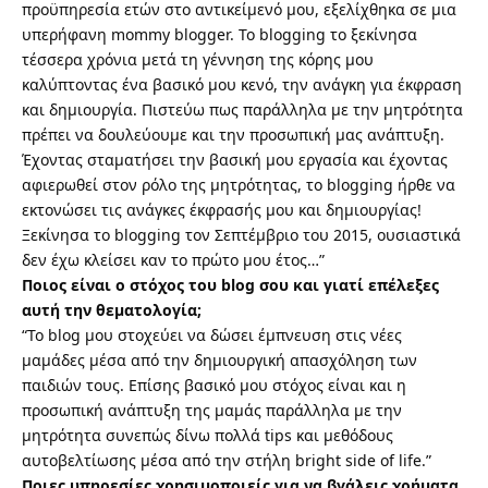
προϋπηρεσία ετών στο αντικείμενό μου, εξελίχθηκα σε μια
υπερήφανη mommy blogger. Το blogging το ξεκίνησα
τέσσερα χρόνια μετά τη γέννηση της κόρης μου
καλύπτοντας ένα βασικό μου κενό, την ανάγκη για έκφραση
και δημιουργία. Πιστεύω πως παράλληλα με την μητρότητα
πρέπει να δουλεύουμε και την προσωπική μας ανάπτυξη.
Έχοντας σταματήσει την βασική μου εργασία και έχοντας
αφιερωθεί στον ρόλο της μητρότητας, το blogging ήρθε να
εκτονώσει τις ανάγκες έκφρασής μου και δημιουργίας!
Ξεκίνησα το blogging τον Σεπτέμβριο του 2015, ουσιαστικά
δεν έχω κλείσει καν το πρώτο μου έτος…”
Ποιος είναι ο στόχος του blog σου και γιατί επέλεξες
αυτή την θεματολογία;
“Το blog μου στοχεύει να δώσει έμπνευση στις νέες
μαμάδες μέσα από την δημιουργική απασχόληση των
παιδιών τους. Επίσης βασικό μου στόχος είναι και η
προσωπική ανάπτυξη της μαμάς παράλληλα με την
μητρότητα συνεπώς δίνω πολλά tips και μεθόδους
αυτοβελτίωσης μέσα από την στήλη bright side of life.”
Ποιες υπηρεσίες χρησιμοποιείς για να βγάλεις χρήματα