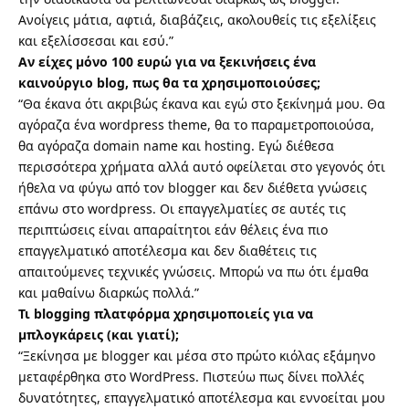
Ανοίγεις μάτια, αφτιά, διαβάζεις, ακολουθείς τις εξελίξεις
και εξελίσσεσαι και εσύ.”
Αν είχες μόνο 100 ευρώ για να ξεκινήσεις ένα
καινούργιο blog, πως θα τα χρησιμοποιούσες;
“Θα έκανα ότι ακριβώς έκανα και εγώ στο ξεκίνημά μου. Θα
αγόραζα ένα wordpress theme, θα το παραμετροποιούσα,
θα αγόραζα domain name και hosting. Εγώ διέθεσα
περισσότερα χρήματα αλλά αυτό οφείλεται στο γεγονός ότι
ήθελα να φύγω από τον blogger και δεν διέθετα γνώσεις
επάνω στο wordpress. Οι επαγγελματίες σε αυτές τις
περιπτώσεις είναι απαραίτητοι εάν θέλεις ένα πιο
επαγγελματικό αποτέλεσμα και δεν διαθέτεις τις
απαιτούμενες τεχνικές γνώσεις. Μπορώ να πω ότι έμαθα
και μαθαίνω διαρκώς πολλά.”
Τι blogging πλατφόρμα χρησιμοποιείς για να
μπλογκάρεις (και γιατί);
“Ξεκίνησα με blogger και μέσα στο πρώτο κιόλας εξάμηνο
μεταφέρθηκα στο WordPress. Πιστεύω πως δίνει πολλές
δυνατότητες, επαγγελματικό αποτέλεσμα και εννοείται μου