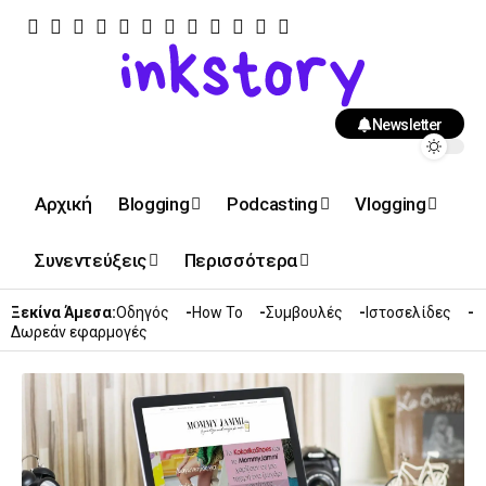
Newsletter
Αρχική
Blogging
Podcasting
Vlogging
Συνεντεύξεις
Περισσότερα
Ξεκίνα Άμεσα:
Οδηγός
How To
Συμβουλές
Ιστοσελίδες
Δωρεάν εφαρμογές