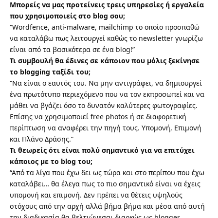
Μπορείς να μας προτείνεις τρεις υπηρεσίες ή εργαλεία
που χρησιμοποιείς στο blog σου;
“Wordfence, anti-malware, mailchimp το οποίο προσπαθώ
να καταλάβω πως λειτουργεί καθώς το newsletter γνωρίζω
είναι από τα βασικότερα σε ένα blog!”
Τι συμβουλή θα έδινες σε κάποιον που μόλις ξεκίνησε
το blogging ταξίδι του;
“Να είναι ο εαυτός του. Να μην αντιγράφει, να δημιουργεί
ένα πρωτότυπο περιεχόμενο που να τον εκπροσωπεί και να
μάθει να βγάζει όσο το δυνατόν καλύτερες φωτογραφίες.
Επίσης να χρησιμοποιεί free photos ή σε διαφορετική
περίπτωση να αναφέρει την πηγή τους. Υπομονή, Επιμονή
και Πλάνο Δράσης.”
Τι θεωρείς ότι είναι πολύ σημαντικό για να επιτύχει
κάποιος με το blog του;
“Από τα λίγα που έχω δει ως τώρα και στο περίπου που έχω
καταλάβει… θα έλεγα πως το πιο σημαντικό είναι να έχεις
υπομονή και επιμονή. Δεν πρέπει να θέτεις υψηλούς
στόχους από την αρχή αλλά βήμα βήμα και μέσα από αυτή
την διαδικασία θα βελτιώνεσαι διαρκώς ως blogger.