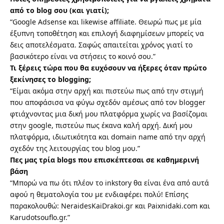
από το blog σου (και γιατί);
“Google Adsense και likewise affiliate. Θεωρώ πως με μία
έξυπνη τοποθέτηση και επιλογή διαφημίσεων μπορείς να
δεις αποτελέσματα. Σαφώς απαιτείται χρόνος γιατί το
βασικότερο είναι να στήσεις το κοινό σου.”
Τι ξέρεις τώρα που θα ευχόσουν να ήξερες όταν πρώτο
ξεκίνησες το blogging;
“Είμαι ακόμα στην αρχή και πιστεύω πως από την στιγμή
που αποφάσισα να φύγω σχεδόν αμέσως από τον blogger
φτιάχνοντας μια δική μου πλατφόρμα χωρίς να βασίζομαι
στην google, πιστεύω πως έκανα καλή αρχή. Δική μου
πλατφόρμα, ιδιωτικότητα και domain name από την αρχή
σχεδόν της λειτουργίας του blog μου.”
Πες μας τρία blogs που επισκέπτεσαι σε καθημερινή
βάση
“Μπορώ να πω ότι πλέον το inkstory θα είναι ένα από αυτά
αφού η θεματολογία του με ενδιαφέρει πολύ! Επίσης
παρακολουθώ:
NeraidesKaiDrakoi.gr
και
Paixnidaki.com
και
Karudotsouflo.gr
.”