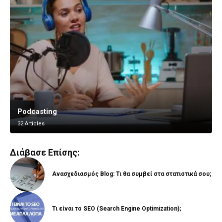
Podcasting
Vlogging
32 Articles
8 Articles
Διάβασε Επίσης:
Ανασχεδιασμός Blog: Τι θα συμβεί στα στατιστικά σου;
Τι είναι το SEO (Search Engine Optimization);