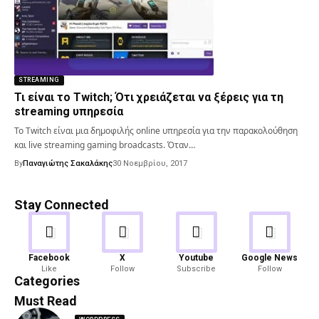
STREAMING
Τι είναι το Twitch; Ότι χρειάζεται να ξέρεις για τη
streaming υπηρεσία
Το Twitch είναι μια δημοφιλής online υπηρεσία για την παρακολούθηση
και live streaming gaming broadcasts. Όταν…
By
Παναγιώτης Σακαλάκης
30 Νοεμβρίου, 2017
Stay Connected
Android
Gaming
Facebook
X
Youtube
Google News
Like
Follow
Subscribe
Follow
82 Articles
19 Articles
Categories
Must Read