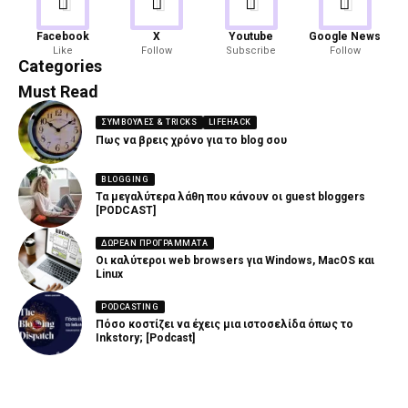
Android
Gaming
Facebook
X
Youtube
Google News
Like
Follow
Subscribe
Follow
82 Articles
19 Articles
Categories
Must Read
ΣΥΜΒΟΥΛΈΣ & TRICKS
LIFEHACK
Πως να βρεις χρόνο για το blog σου
BLOGGING
Τα μεγαλύτερα λάθη που κάνουν οι guest bloggers
[PODCAST]
ΔΩΡΕΆΝ ΠΡΟΓΡΆΜΜΑΤΑ
Οι καλύτεροι web browsers για Windows, MacOS και
Linux
PODCASTING
Πόσο κοστίζει να έχεις μια ιστοσελίδα όπως το
Inkstory; [Podcast]