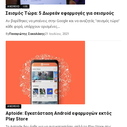
ANDROID
IOS
Σεισμός Τώρα: 5 Δωρεάν εφαρμογές για σεισμούς
Αν βαρέθηκες να μπαίνεις στην Google και να αναζητάς "σεισμός τώρα"
κάθε φορά, υπάρχουν ορισμένες…
By
Παναγιώτης Σακαλάκης
21 Ιουλίου, 2021
ANDROID
Aptoide: Εγκατάσταση Android εφαρμογών εκτός
Play Store
Το Aptoide δεν ήρθε για να αντικαταστήσει απλά το Play Store στις