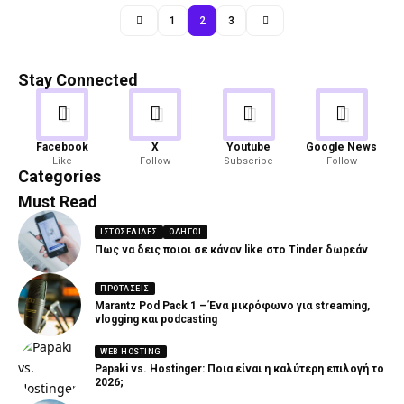
1
2
3
Stay Connected
Android
Gaming
Facebook
X
Youtube
Google News
Like
Follow
Subscribe
Follow
82 Articles
19 Articles
Categories
Must Read
ΙΣΤΟΣΕΛΊΔΕΣ
ΟΔΗΓΟΊ
Πως να δεις ποιοι σε κάναν like στο Tinder δωρεάν
ΠΡΟΤΆΣΕΙΣ
Marantz Pod Pack 1 – Ένα μικρόφωνο για streaming,
vlogging και podcasting
WEB HOSTING
Papaki vs. Hostinger: Ποια είναι η καλύτερη επιλογή το
2026;