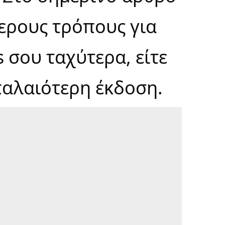
ερους τρόπους για
 σου ταχύτερα, είτε
α παλαιότερη έκδοση.