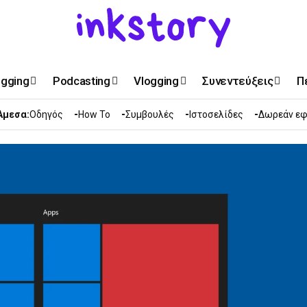
ogging
Podcasting
Vlogging
Συνεντεύξεις
Π
Άμεσα:
Οδηγός
How To
Συμβουλές
Ιστοσελίδες
Δωρεάν εφ