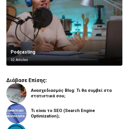
Podcasting
Vlogging
32 Articles
8 Articles
Διάβασε Επίσης:
Ανασχεδιασμός Blog: Τι θα συμβεί στα
στατιστικά σου;
Τι είναι το SEO (Search Engine
Optimization);