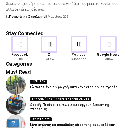
Θέλεις να ξεκινήσεις τις πρώτες συνεντεύξεις στο podcast κανάλι σου,
αλλά δεν έχεις ιδέα πως…
By
Παναγιώτης Σακαλάκης
8 Μαρτίου, 2021
Stay Connected
Android
Gaming
Facebook
X
Youtube
Google News
Like
Follow
Subscribe
Follow
82 Articles
19 Articles
Categories
Must Read
LIFEHACK
Γλίτωσε ένα σωρό χρήματα κάνοντας online αγορές
ANDROID
IOS
ΔΩΡΕΆΝ ΠΡΟΓΡΆΜΜΑΤΑ
Spotify: Τι είναι και πως λειτουργεί η Streaming
Υπηρεσία;
ΙΣΤΟΣΕΛΊΔΕΣ
Live αγώνες σε απευθείας streaming αναμετάδοση