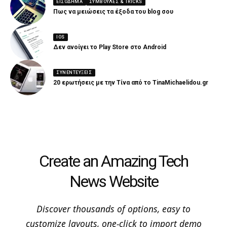
ΕΙΣΌΔΗΜΑ
ΣΥΜΒΟΥΛΈΣ & TRICKS
Πως να μειώσεις τα έξοδα του blog σου
IOS
Δεν ανοίγει το Play Store στο Android
ΣΥΝΕΝΤΕΎΞΕΙΣ
20 ερωτήσεις με την Τίνα από το TinaMichaelidou.gr
Create an Amazing Tech
News Website
Discover thousands of options, easy to
customize layouts, one-click to import demo