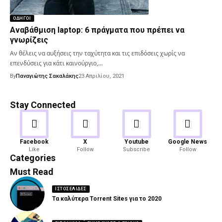
ΟΔΗΓΟΊ
Αναβάθμιση laptop: 6 πράγματα που πρέπει να
γνωρίζεις
Αν θέλεις να αυξήσεις την ταχύτητα και τις επιδόσεις χωρίς να
επενδύσεις για κάτι καινούργιο,…
By
Παναγιώτης Σακαλάκης
23 Απριλίου, 2021
Stay Connected
Android
Gaming
Facebook
X
Youtube
Google News
Like
Follow
Subscribe
Follow
82 Articles
19 Articles
Categories
Must Read
ΙΣΤΟΣΕΛΊΔΕΣ
Τα καλύτερα Torrent Sites για το 2020