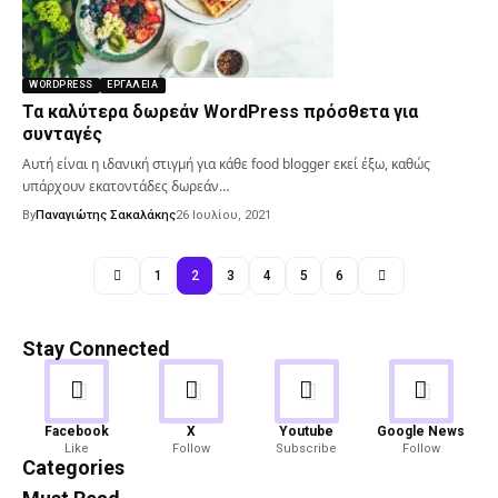
WORDPRESS
ΕΡΓΑΛΕΊΑ
Τα καλύτερα δωρεάν WordPress πρόσθετα για
συνταγές
Αυτή είναι η ιδανική στιγμή για κάθε food blogger εκεί έξω, καθώς
υπάρχουν εκατοντάδες δωρεάν…
By
Παναγιώτης Σακαλάκης
26 Ιουλίου, 2021
1
2
3
4
5
6
Stay Connected
Android
Gaming
Facebook
X
Youtube
Google News
Like
Follow
Subscribe
Follow
82 Articles
19 Articles
Categories