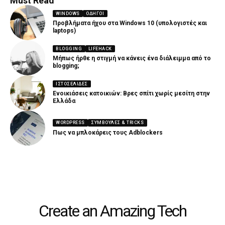
Must Read
WINDOWS
ΟΔΗΓΟΊ
Προβλήματα ήχου στα Windows 10 (υπολογιστές και
laptops)
BLOGGING
LIFEHACK
Μήπως ήρθε η στιγμή να κάνεις ένα διάλειμμα από το
blogging;
ΙΣΤΟΣΕΛΊΔΕΣ
Ενοικιάσεις κατοικιών: Βρες σπίτι χωρίς μεσίτη στην
Ελλάδα
WORDPRESS
ΣΥΜΒΟΥΛΈΣ & TRICKS
Πως να μπλοκάρεις τους Adblockers
Create an Amazing Tech