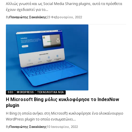
Αλλιώς γνωστά και ως Social Media Sharing plugins, αυτά τα πρόσθετα
έχουν σχεδιαστεί για το…
By
Παναγιώτης Σακαλάκης
23 Φεβρουαρίου, 2022
SEO
WORDPRESS
ΤΕΧΝΟΛΟΓΙΚΆ ΝΈΑ
Η Microsoft Bing μόλις κυκλοφόρησε το IndexNow
plugin
Η Bing (η οποία ανήκει στη Microsoft) κυκλοφόρησε ένα ολοκαίνουργιο
WordPress plugin το οποίο ενσωματώνει…
By
Παναγιώτης Σακαλάκης
10 Ιανουαρίου, 2022