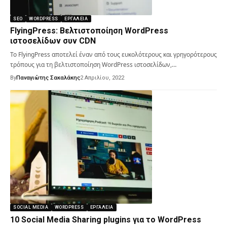
SEO
WORDPRESS
ΕΡΓΑΛΕΊΑ
FlyingPress: Βελτιστοποίηση WordPress
ιστοσελίδων συν CDN
Το FlyingPress αποτελεί έναν από τους ευκολότερους και γρηγορότερους
τρόπους για τη βελτιστοποίηση WordPress ιστοσελίδων,…
By
Παναγιώτης Σακαλάκης
2 Απριλίου, 2022
SOCIAL MEDIA
WORDPRESS
ΕΡΓΑΛΕΊΑ
10 Social Media Sharing plugins για το WordPress