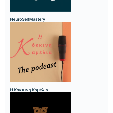
NeuroSelfMastery
Η Κόκκινη Καμέλια