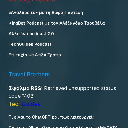
«Ανάλυσέ το» με τη Δώρα Παντέλη
KingBet Podcast με τον Αλέξανδρο Τσουβέλα
Άλλο ένα podcast 2.0
TechGuides Podcast
Επιτυχία με Απλό Τρόπο
Travel Brothers
Σφάλμα RSS:
Retrieved unsupported status
code "403"
Tech
Guides
Τι είναι το ChatGPT και πώς λειτουργεί;
Πως να κόβεις ηλεκτρονικά τιμολόγια στο MyDATA