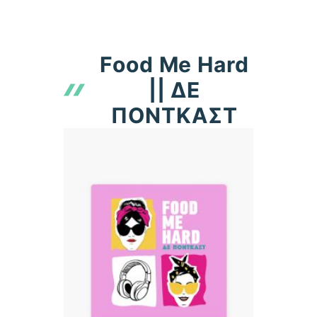
Μετάβαση
ME
σε
περιεχόμενο
Food Me Hard
|| ΔΕ
ΠΟΝΤΚΑΣΤ